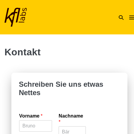
Zum
Inhalt
Suche-
springen
M
Schalte
S
Kontakt
Schreiben Sie uns etwas
Nettes
Vorname
*
Nachname
*