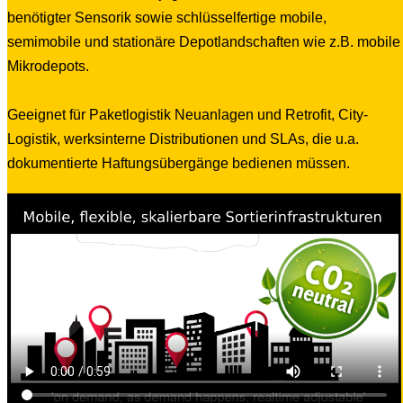
benötigter Sensorik sowie schlüsselfertige mobile,
semimobile und stationäre Depotlandschaften wie z.B. mobile
Mikrodepots.
Geeignet für Paketlogistik Neuanlagen und Retrofit, City-
Logistik, werksinterne Distributionen und SLAs, die u.a.
dokumentierte Haftungsübergänge bedienen müssen.