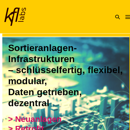
Zum
Inhalt
Suche-
springen
M
Schalte
S
Sortieranlagen-
Infrastrukturen
– schlüsselfertig, flexibel,
modular,
Daten getrieben,
dezentral
> Neuanlagen
> Retrofit